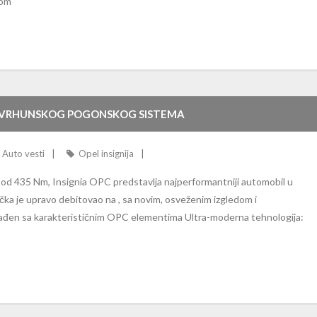
kom
G VRHUNSKOG POGONSKOG SISTEMA
Auto vesti
Opel insignija
d 435 Nm, Insignia OPC predstavlja najperformantniji automobil u
očka je upravo debitovao na , sa novim, osveženim izgledom i
klađen sa karakterističnim OPC elementima Ultra-moderna tehnologija: