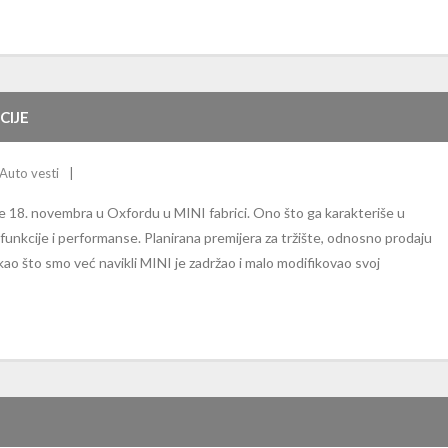
CIJE
Auto vesti
e 18. novembra u Oxfordu u MINI fabrici. Ono što ga karakteriše u
funkcije i performanse. Planirana premijera za tržište, odnosno prodaju
o što smo već navikli MINI je zadržao i malo modifikovao svoj