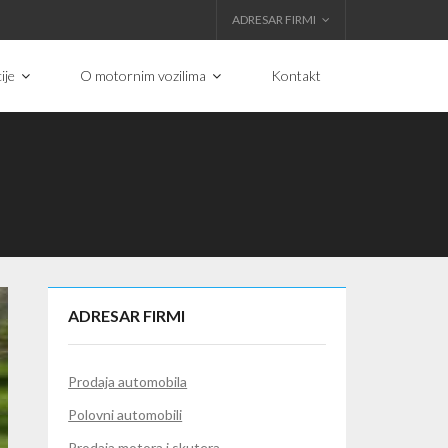
ADRESAR FIRMI
ije
O motornim vozilima
Kontakt
ADRESAR FIRMI
Prodaja automobila
Polovni automobili
Prodaja motora i skutera