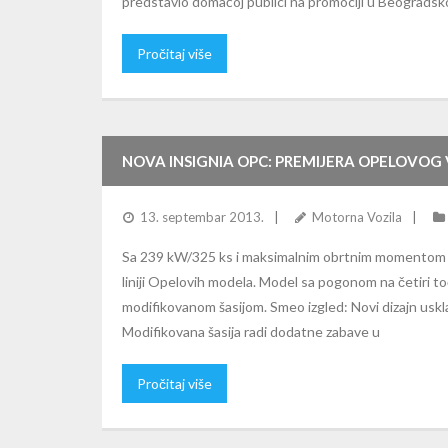
predstavio domaćoj publici na promociji u Beograds
Pročitaj više
NOVA INSIGNIA OPC: PREMIJERA OPELOVO
13. septembar 2013.
Motorna Vozila
Sa 239 kW/325 ks i maksimalnim obrtnim momentom o
liniji Opelovih modela. Model sa pogonom na četiri t
modifikovanom šasijom. Smeo izgled: Novi dizajn us
Modifikovana šasija radi dodatne zabave u
Pročitaj više