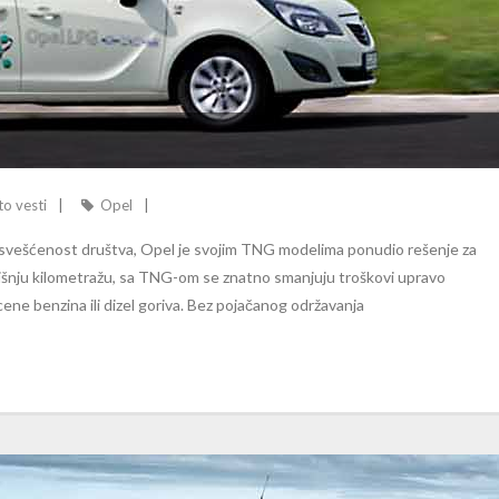
o vesti
Opel
osvešćenost društva, Opel je svojim TNG modelima ponudio rešenje za
odišnju kilometražu, sa TNG-om se znatno smanjuju troškovi upravo
ne benzina ili dizel goriva. Bez pojačanog održavanja