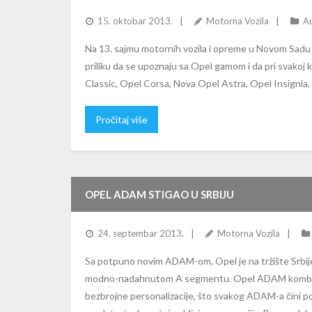
15. oktobar 2013.
Motorna Vozila
Au
Na 13. sajmu motornih vozila i opreme u Novom Sadu 
priliku da se upoznaju sa Opel gamom i da pri svakoj k
Classic, Opel Corsa, Nova Opel Astra, Opel Insignia
Pročitaj više
OPEL ADAM STIGAO U SRBIJU
24. septembar 2013.
Motorna Vozila
Sa potpuno novim ADAM-om, Opel je na tržište Srbije 
modno-nadahnutom A segmentu. Opel ADAM kombinu
bezbrojne personalizacije, što svakog ADAM-a čini 