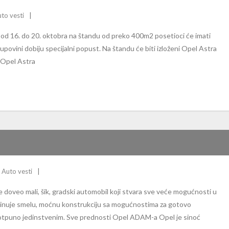
to vesti
od 16. do 20. oktobra na štandu od preko 400m2 posetioci će imati
upovini dobiju specijalni popust. Na štandu će biti izloženi Opel Astra
, Opel Astra
Auto vesti
doveo mali, šik, gradski automobil koji stvara sve veće mogućnosti u
je smelu, moćnu konstrukciju sa mogućnostima za gotovo
potpuno jedinstvenim. Sve prednosti Opel ADAM-a Opel je sinoć