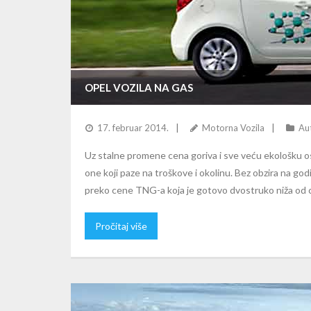
OPEL VOZILA NA GAS
17. februar 2014.
Motorna Vozila
Aut
Uz stalne promene cena goriva i sve veću ekološku 
one koji paze na troškove i okolinu. Bez obzira na g
preko cene TNG-a koja je gotovo dvostruko niža od ce
Pročitaj više