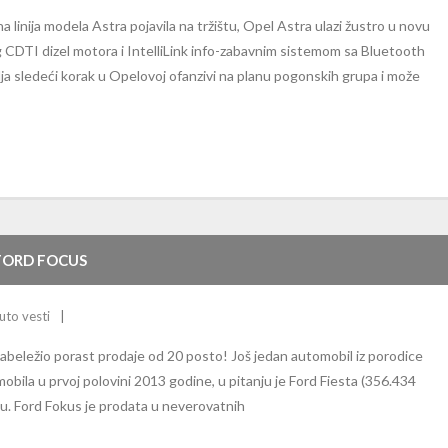
linija modela Astra pojavila na tržištu, Opel Astra ulazi žustro u novu
CDTI dizel motora i IntelliLink info-zabavnim sistemom sa Bluetooth
a sledeći korak u Opelovoj ofanzivi na planu pogonskih grupa i može
FORD FOCUS
uto vesti
abeležio porast prodaje od 20 posto! Još jedan automobil iz porodice
mobila u prvoj polovini 2013 godine, u pitanju je Ford Fiesta (356.434
tu. Ford Fokus je prodata u neverovatnih