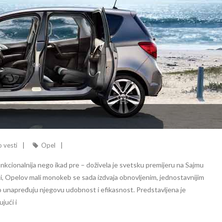
 vesti
Opel
funkcionalnija nego ikad pre – doživela je svetsku premijeru na Sajmu
ti, Opelov mali monokeb se sada izdvaja obnovljenim, jednostavnijim
o unapređuju njegovu udobnost i efikasnost. Predstavljena je
jući i