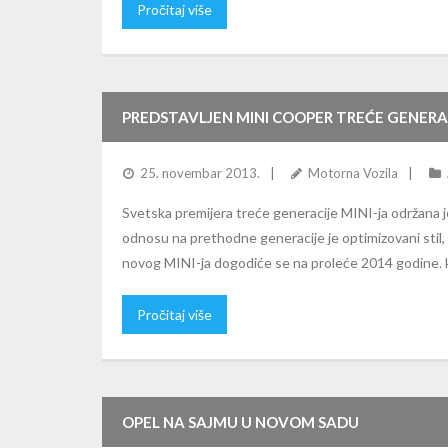
Pročitaj više
PREDSTAVLJEN MINI COOPER TREĆE GENERA
25. novembar 2013.
Motorna Vozila
Svetska premijera treće generacije MINI-ja održana j
odnosu na prethodne generacije je optimizovani stil, 
novog MINI-ja dogodiće se na proleće 2014 godine. ka
Pročitaj više
OPEL NA SAJMU U NOVOM SADU