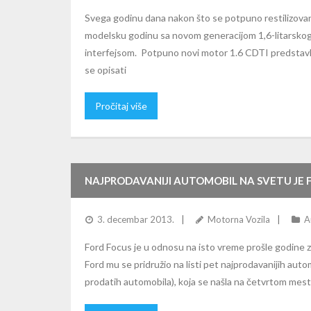
Svega godinu dana nakon što se potpuno restilizovana 
modelsku godinu sa novom generacijom 1,6-litarskog 
interfejsom. Potpuno novi motor 1.6 CDTI predstavlj
se opisati
Pročitaj više
NAJPRODAVANIJI AUTOMOBIL NA SVETU JE 
3. decembar 2013.
Motorna Vozila
A
Ford Focus je u odnosu na isto vreme prošle godine z
Ford mu se pridružio na listi pet najprodavanijih auto
prodatih automobila), koja se našla na četvrtom mes