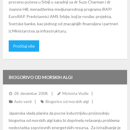
procenu puteva u Srbiji u saradnji sa dr Suzy Charman i dr
Joanne Hill, menadžerima medjunarodnog programa iRAP/
EuroRAP. Predstavnici AMS Srbije, koji je nosilac projekta,
Svetske banke, kao jednog od znacajnijih finansijera i partneri
iz Ministarstva za infrastrukturu,
Pročitaj više
BIOGORIVO OD MORSKIH ALGI
28. decembar 2008.
Motorna Vozila
Auto vesti
Biogorivo od morskih algi
Japanska vlada planira da pocne industrijsku proizvodnju
biogoriva od morskih algi kako bi doprinela rešavanju problema
nedostatka sopstevnih energetskih resursa. Za istraživanje je