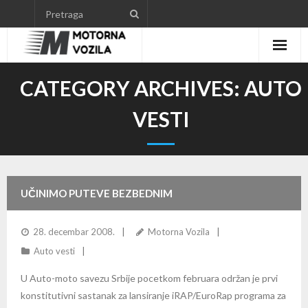
Skip
to
content
CATEGORY ARCHIVES:
AUTO
VESTI
UČINIMO PUTEVE BEZBEDNIM
28. decembar 2008.
Motorna Vozila
Auto vesti
U Auto-moto savezu Srbije pocetkom februara održan je prvi
konstitutivni sastanak za lansiranje iRAP/EuroRap programa za