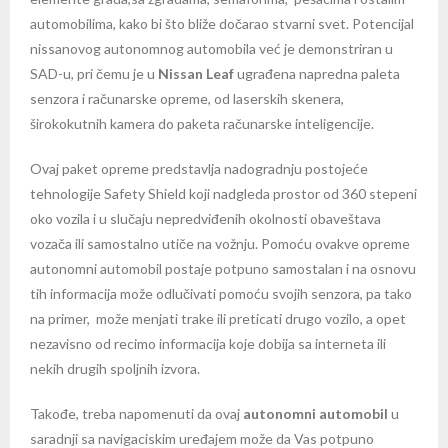
automobilima, kako bi što bliže dočarao stvarni svet. Potencijal
nissanovog autonomnog automobila već je demonstriran u
SAD-u, pri čemu je u
Nissan Leaf
ugrađena napredna paleta
senzora i računarske opreme, od laserskih skenera,
širokokutnih kamera do paketa računarske inteligencije.
Ovaj paket opreme predstavlja nadogradnju postojeće
tehnologije Safety Shield koji nadgleda prostor od 360 stepeni
oko vozila i u slučaju nepredviđenih okolnosti obaveštava
vozača ili samostalno utiče na vožnju. Pomoću ovakve opreme
autonomni automobil postaje potpuno samostalan i na osnovu
tih informacija može odlučivati pomoću svojih senzora, pa tako
na primer, može menjati trake ili preticati drugo vozilo, a opet
nezavisno od recimo informacija koje dobija sa interneta ili
nekih drugih spoljnih izvora.
Takođe, treba napomenuti da ovaj
autonomni automobil
u
saradnji sa navigaciskim uređajem može da Vas potpuno