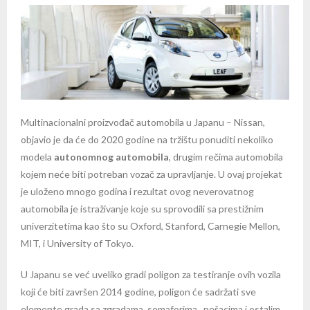
Multinacionalni proizvođač automobila u Japanu – Nissan,
objavio je da će do 2020 godine na tržištu ponuditi nekoliko
modela
autonomnog automobila
, drugim rečima automobila
kojem neće biti potreban vozač za upravljanje. U ovaj projekat
je uloženo mnogo godina i rezultat ovog neverovatnog
automobila je istraživanje koje su sprovodili sa prestižnim
univerzitetima kao što su Oxford, Stanford, Carnegie Mellon,
MIT, i University of Tokyo.
U Japanu se već uveliko gradi poligon za testiranje ovih vozila
koji će biti završen 2014 godine, poligon će sadržati sve
elemente grada,sa zgradama, semaforima, pešacima i ostalim