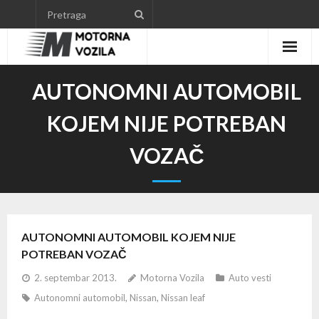
Skip
to
content
AUTONOMNI AUTOMOBIL
KOJEM NIJE POTREBAN
VOZAČ
AUTONOMNI AUTOMOBIL KOJEM NIJE
POTREBAN VOZAČ
2. septembar 2013.
Motorna Vozila
Auto vesti
Autonomni automobil
,
Nissan
,
Nissan leaf