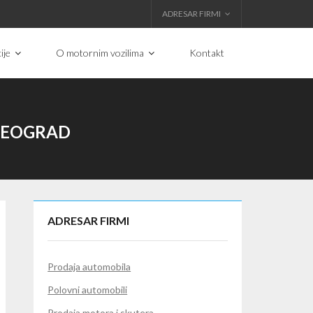
ADRESAR FIRMI
ije
O motornim vozilima
Kontakt
 BEOGRAD
ADRESAR FIRMI
Prodaja automobila
Polovni automobili
Prodaja motora i skutera