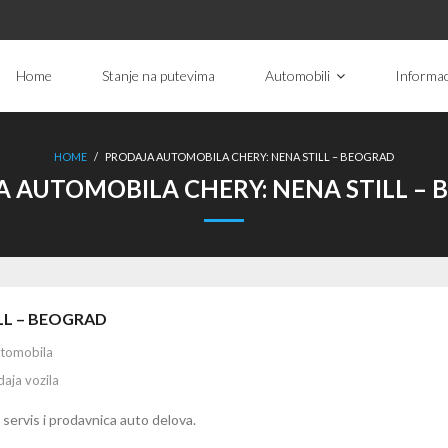
Home
Stanje na putevima
Automobili
Informac
HOME
/
PRODAJA AUTOMOBILA CHERY: NENA STILL – BEOGRAD
 AUTOMOBILA CHERY: NENA STILL –
LL – BEOGRAD
utomobila
aja vozila
, servis i prodavnica auto delova.