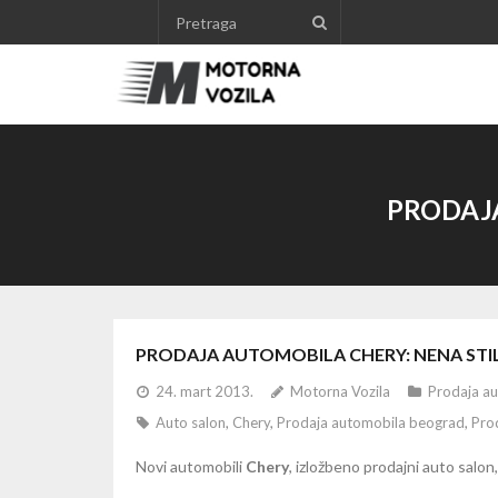
Skip
to
content
PRODAJA
PRODAJA AUTOMOBILA CHERY: NENA STI
24. mart 2013.
Motorna Vozila
Prodaja a
Auto salon
,
Chery
,
Prodaja automobila beograd
,
Prod
Novi automobili
Chery
, izložbeno prodajni auto salon