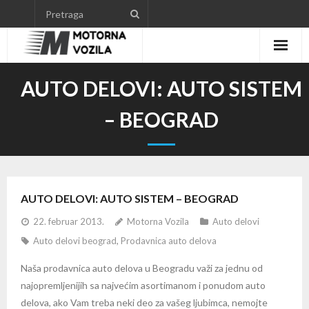
Skip
to
content
AUTO DELOVI: AUTO SISTEM
– BEOGRAD
AUTO DELOVI: AUTO SISTEM – BEOGRAD
22. februar 2013.
Motorna Vozila
Auto delovi
Auto delovi beograd
,
Prodavnica auto delova
Naša prodavnica auto delova u Beogradu važi za jednu od
najopremljenijih sa najvećim asortimanom i ponudom auto
delova, ako Vam treba neki deo za vašeg ljubimca, nemojte