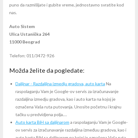
puno da razmišljate i gubite vreme, jednostavno svratite kod
nas.
Auto Sistem
Ulica Ustanička 264
11000 Beograd
Telefon: 011/3472-926
Možda želite da pogledate:
Daljinar - Razdaljina izmedju gradova, auto karta
Na
raspolaganju Vam je Google-ov servis za izračunavanje
razdaljina izmedju gradova, kao i auto karta na kojoj je
označena Vaša ruta putovanja. Unosite početnu i krajnu
tačku u predvidjena polja.…
Auto karta BiH sa daljinarom
a raspolaganju Vam je Google-
ov servis za izračunavanje razdaljina izmeđuu gradova, kao i
auto karta BiH sa daljinarom na kojoj je označena Vaša ruta